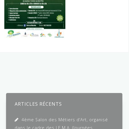
Navigation
de
l’article
ARTICLES RÉCENTS
4ème Salon des Métiers d’Art, organisé
dans le cadre des J.E.M.A. (Journées